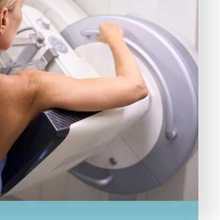
t eine
graphie
l?
 Frauen ab 50
on Beschwerden oder
en
ach Vorerkrankung