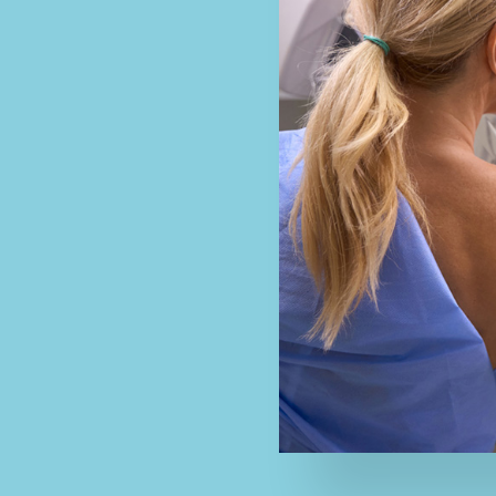
Wann is
Mammo
sinnvol
Vorsorge bei
Abklärung v
Tastbefund
Kontrolle n