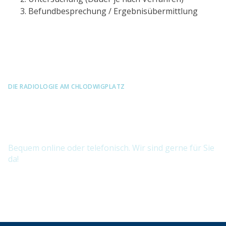
Befundbesprechung / Ergebnisübermittlung
DIE RADIOLOGIE AM CHLODWIGPLATZ
Vereinbaren Sie jetzt Ihren
Termin
Bequem online oder telefonisch. Wir sind gerne für Sie
da!
TERMIN BUCHEN