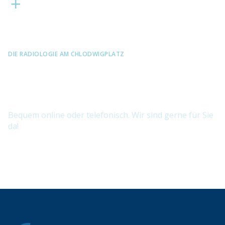
DIE RADIOLOGIE AM CHLODWIGPLATZ
Vereinbaren Sie jetzt Ihren
Termin.
Bequem online oder telefonisch. Wir sind gerne für Sie
da!
TERMIN BUCHEN